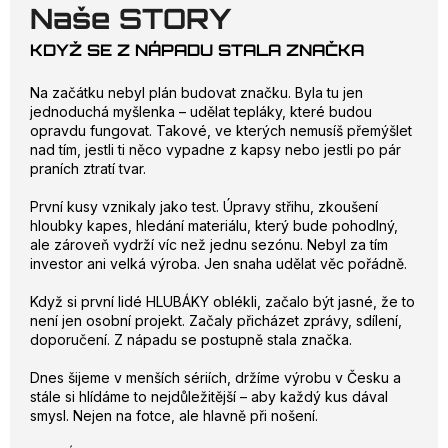
Naše STORY
KDYŽ SE Z NÁPADU STALA ZNAČKA
Na začátku nebyl plán budovat značku. Byla tu jen
jednoduchá myšlenka – udělat tepláky, které budou
opravdu fungovat. Takové, ve kterých nemusíš přemýšlet
nad tím, jestli ti něco vypadne z kapsy nebo jestli po pár
praních ztratí tvar.
První kusy vznikaly jako test. Úpravy střihu, zkoušení
hloubky kapes, hledání materiálu, který bude pohodlný,
ale zároveň vydrží víc než jednu sezónu. Nebyl za tím
investor ani velká výroba. Jen snaha udělat věc pořádně.
Když si první lidé HLUBÁKY oblékli, začalo být jasné, že to
není jen osobní projekt. Začaly přicházet zprávy, sdílení,
doporučení. Z nápadu se postupně stala značka.
Dnes šijeme v menších sériích, držíme výrobu v Česku a
stále si hlídáme to nejdůležitější – aby každý kus dával
smysl. Nejen na fotce, ale hlavně při nošení.