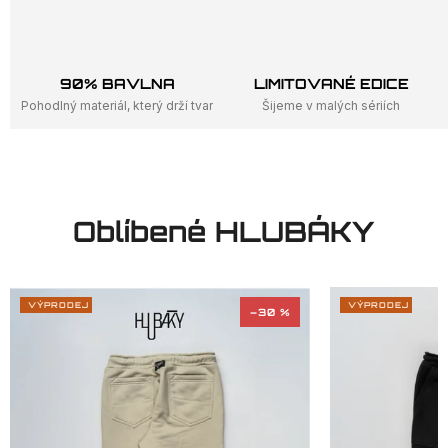
á
k
y
90% BAVLNA
LIMITOVANÉ EDICE
s
Pohodlný materiál, který drží tvar
Šijeme v malých sériích
h
l
u
b
Oblíbené HLUBÁKY
o
k
ý
VÝPRODEJ
VÝPRODEJ
–30 %
m
i
k
a
p