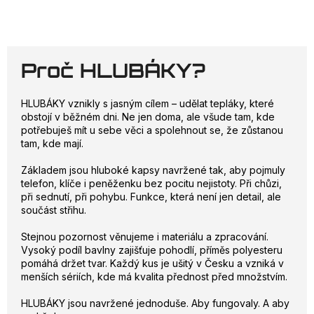
Proč HLUBÁKY?
HLUBÁKY vznikly s jasným cílem – udělat tepláky, které
obstojí v běžném dni. Ne jen doma, ale všude tam, kde
potřebuješ mít u sebe věci a spolehnout se, že zůstanou
tam, kde mají.
Základem jsou hluboké kapsy navržené tak, aby pojmuly
telefon, klíče i peněženku bez pocitu nejistoty. Při chůzi,
při sednutí, při pohybu. Funkce, která není jen detail, ale
součást střihu.
Stejnou pozornost věnujeme i materiálu a zpracování.
Vysoký podíl bavlny zajišťuje pohodlí, příměs polyesteru
pomáhá držet tvar. Každý kus je ušitý v Česku a vzniká v
menších sériích, kde má kvalita přednost před množstvím.
HLUBÁKY jsou navržené jednoduše. Aby fungovaly. A aby