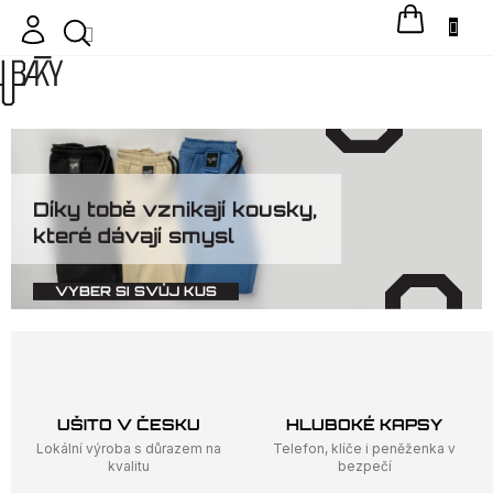
Přejít
NÁKU
na
KOŠÍ
obsah
H
L
U
Díky tobě vznikají kousky,
B
které dávají smysl
Á
K
VYBER SI SVŮJ KUS
Y
–
t
e
UŠITO V ČESKU
HLUBOKÉ KAPSY
p
Lokální výroba s důrazem na
Telefon, klíče i peněženka v
kvalitu
bezpečí
l