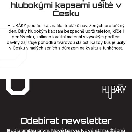
hlubokými kapsami ušité v
Česku
HLUBÁKY jsou česká značka tepláků navržených pro běžný
den. Díky hlubokým kapsám bezpečně udrží telefon, klíče i
peněženku, zatímco kvalitní materiál s vysokým podílem
bavlny zajišťuje pohodlí a tvarovou stálost. Každý kus je ušitý
v Česku v malých sériích s důrazem na kvalitu a funkčnost.
Z
á
p
a
t
í
Odebírat newsletter